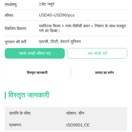
1सेट नमूने
एमओक्यू:
USD45-USD90/pcs
कीमत:
प्लास्टिक फिल्म + नरम पीवीसी कवर + निशान के साथ मजबूत
पैकेजिंग विवरण:
गत्ते का डिब्बा।
एल/सी, टी/टी, वेस्टर्न यूनियन
भुगतान की शर्तें:
सबसे अच्छी कीमत पाएं
अब संपर्क करें
विस्तृत जानकारी
उत्पाद का वर्णन
विस्तृत जानकारी
उत्पत्ति के प्लेस:
फोशान, चीन
प्रमाणन:
ISO9001,CE