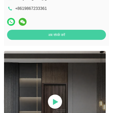
+8619867233361
अब संपर्क करें