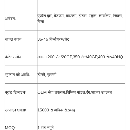
प्रवेश द्वार, बेडरूम, बाथरूम, होटल, स्कूल, कार्यालय, निवास,
आवेदनः
विला
सकल वजन:
35-45 किलोग्राम/सेट
कंटेनर लोडः
लगभग 200 सेट/20GP,350 सेट/40GP,400 सेट/40HQ
भुगतान की अवधिः
टी/टी, एल/सी
ब्रांड डिजाइनः
OEM सेवा उपलब्ध,विभिन्न मॉडल,रंग,आकार उपलब्ध
उत्पादन क्षमताः
15000 से अधिक सेट/माह
MOQ:
1 सेट नमूने