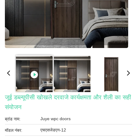
जूई डब्ल्यूपीसी खोखले दरवाजे कार्यक्षमता और शैली का सही
संयोजन
Juye wpc doors
ब्रांड नाम:
एचएसजेडएन-12
मॉडल नंबर: