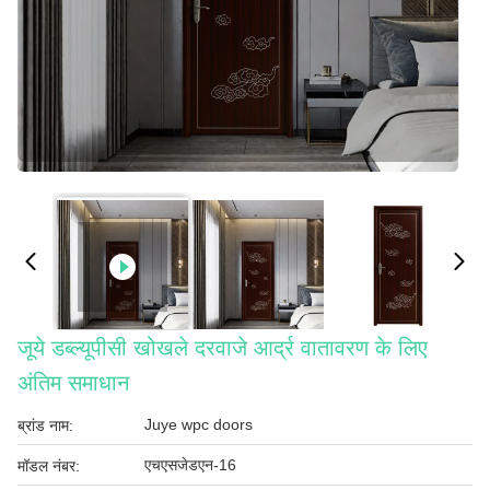
जूये डब्ल्यूपीसी खोखले दरवाजे आर्द्र वातावरण के लिए
अंतिम समाधान
Juye wpc doors
ब्रांड नाम:
एचएसजेडएन-16
मॉडल नंबर: