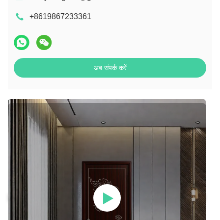
+8619867233361
अब संपर्क करें