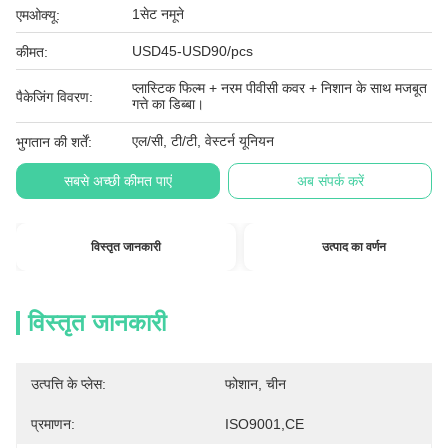
1सेट नमूने
एमओक्यू:
USD45-USD90/pcs
कीमत:
प्लास्टिक फिल्म + नरम पीवीसी कवर + निशान के साथ मजबूत
पैकेजिंग विवरण:
गत्ते का डिब्बा।
एल/सी, टी/टी, वेस्टर्न यूनियन
भुगतान की शर्तें:
सबसे अच्छी कीमत पाएं
अब संपर्क करें
विस्तृत जानकारी
उत्पाद का वर्णन
विस्तृत जानकारी
उत्पत्ति के प्लेस:
फोशान, चीन
प्रमाणन:
ISO9001,CE