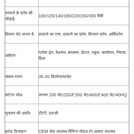
दरवाजे के फ्रेम की
100/120/140/180/220/260/300 मिमी
चौड़ाईः
विवरण सेट करता हैः
दरवाजे का पत्ता, दरवाजे का फ्रेम, विस्तार फ्रेम, आर्किट्रेव.
प्रवेश द्वार, बेडरूम, बाथरूम, होटल, स्कूल, कार्यालय, निवास,
आवेदनः
विला
सकल वजन:
35-45 किलोग्राम/सेट
कंटेनर लोडः
लगभग 200 सेट/20GP,350 सेट/40GP,400 सेट/40HQ
भुगतान की अवधिः
टी/टी, एल/सी
ब्रांड डिजाइनः
OEM सेवा उपलब्ध,विभिन्न मॉडल,रंग,आकार उपलब्ध