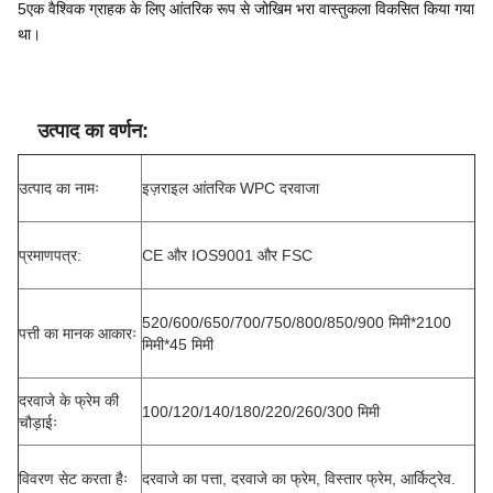
5एक वैश्विक ग्राहक के लिए आंतरिक रूप से जोखिम भरा वास्तुकला विकसित किया गया
था।
उत्पाद का वर्णन:
उत्पाद का नामः
इज़राइल आंतरिक WPC दरवाजा
प्रमाणपत्र:
CE और IOS9001 और FSC
520/600/650/700/750/800/850/900 मिमी*2100
पत्ती का मानक आकारः
मिमी*45 मिमी
दरवाजे के फ्रेम की
100/120/140/180/220/260/300 मिमी
चौड़ाईः
विवरण सेट करता हैः
दरवाजे का पत्ता, दरवाजे का फ्रेम, विस्तार फ्रेम, आर्किट्रेव.