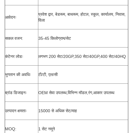
प्रवेश द्वार, बेडरूम, बाथरूम, होटल, स्कूल, कार्यालय, निवास,
आवेदनः
विला
सकल वजन:
35-45 किलोग्राम/सेट
कंटेनर लोडः
लगभग 200 सेट/20GP,350 सेट/40GP,400 सेट/40HQ
भुगतान की अवधिः
टी/टी, एल/सी
ब्रांड डिजाइनः
OEM सेवा उपलब्ध,विभिन्न मॉडल,रंग,आकार उपलब्ध
उत्पादन क्षमताः
15000 से अधिक सेट/माह
MOQ:
1 सेट नमूने