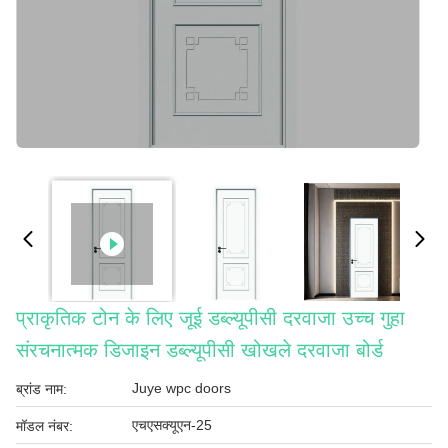
प्राकृतिक टोन के लिए जूई डब्ल्यूपीसी दरवाजा उच्च गुहा
संरचनात्मक डिजाइन डब्ल्यूपीसी खोखले दरवाजा बोर्ड
Juye wpc doors
ब्रांड नाम:
एचएसक्यूएन-25
मॉडल नंबर: