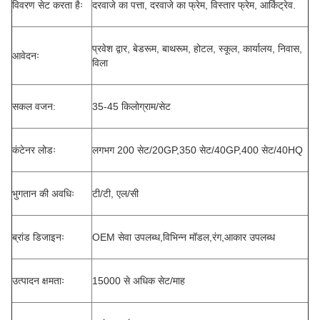
विवरण सेट करता हैः
दरवाजे का पत्ता, दरवाजे का फ्रेम, विस्तार फ्रेम, आर्किट्रेव.
प्रवेश द्वार, बेडरूम, बाथरूम, होटल, स्कूल, कार्यालय, निवास,
आवेदनः
विला
सकल वजन:
35-45 किलोग्राम/सेट
कंटेनर लोडः
लगभग 200 सेट/20GP,350 सेट/40GP,400 सेट/40HQ
भुगतान की अवधिः
टी/टी, एल/सी
ब्रांड डिजाइनः
OEM सेवा उपलब्ध,विभिन्न मॉडल,रंग,आकार उपलब्ध
उत्पादन क्षमताः
15000 से अधिक सेट/माह