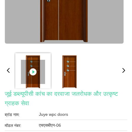
जूई डब्ल्यूपीसी कांच का दरवाजा जलरोधक और उत्कृष्ट
ग्राहक सेवा
Juye wpc doors
ब्रांड नाम:
एचएसबीएन-06
मॉडल नंबर: