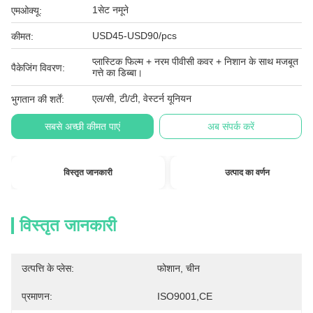
1सेट नमूने
एमओक्यू:
USD45-USD90/pcs
कीमत:
प्लास्टिक फिल्म + नरम पीवीसी कवर + निशान के साथ मजबूत
पैकेजिंग विवरण:
गत्ते का डिब्बा।
एल/सी, टी/टी, वेस्टर्न यूनियन
भुगतान की शर्तें:
सबसे अच्छी कीमत पाएं
अब संपर्क करें
विस्तृत जानकारी
उत्पाद का वर्णन
विस्तृत जानकारी
उत्पत्ति के प्लेस:
फोशान, चीन
प्रमाणन:
ISO9001,CE