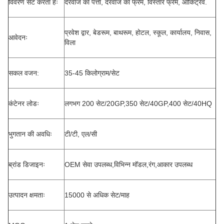
विवरण सेट करता हैः
दरवाजे का पत्ता, दरवाजे का फ्रेम, विस्तार फ्रेम, आर्किट्रेव.
प्रवेश द्वार, बेडरूम, बाथरूम, होटल, स्कूल, कार्यालय, निवास,
आवेदनः
विला
सकल वजन:
35-45 किलोग्राम/सेट
कंटेनर लोडः
लगभग 200 सेट/20GP,350 सेट/40GP,400 सेट/40HQ
भुगतान की अवधिः
टी/टी, एल/सी
ब्रांड डिजाइनः
OEM सेवा उपलब्ध,विभिन्न मॉडल,रंग,आकार उपलब्ध
उत्पादन क्षमताः
15000 से अधिक सेट/माह