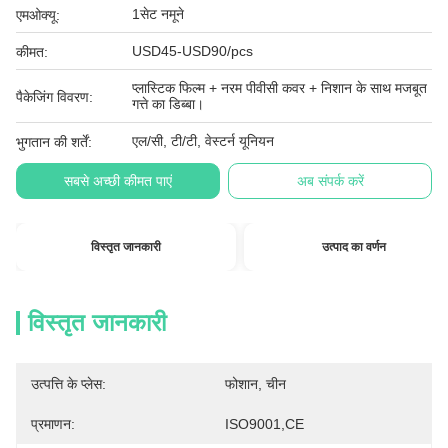
1सेट नमूने
एमओक्यू:
USD45-USD90/pcs
कीमत:
प्लास्टिक फिल्म + नरम पीवीसी कवर + निशान के साथ मजबूत
पैकेजिंग विवरण:
गत्ते का डिब्बा।
एल/सी, टी/टी, वेस्टर्न यूनियन
भुगतान की शर्तें:
सबसे अच्छी कीमत पाएं
अब संपर्क करें
विस्तृत जानकारी
उत्पाद का वर्णन
विस्तृत जानकारी
उत्पत्ति के प्लेस:
फोशान, चीन
प्रमाणन:
ISO9001,CE