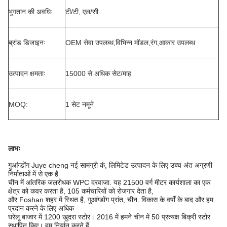
भुगतान की अवधिः
टी/टी, एल/सी
ब्रांड डिजाइनः
OEM सेवा उपलब्ध,विभिन्न मॉडल,रंग,आकार उपलब्ध
उत्पादन क्षमताः
15000 से अधिक सेट/माह
MOQ:
1 सेट नमूने
लाभः
गुआंग्डोंग Juye cheng नई सामग्री कं, लिमिटेड उत्पादन के लिए उच्च अंत अग्रणी
निर्माताओं में से एक है
चीन में आंतरिक जलरोधक WPC दरवाजा. यह 21500 वर्ग मीटर कार्यशाला का एक
क्षेत्र को कवर करता है, 105 कर्मचारियों को रोजगार देता है,
और Foshan शहर में स्थित है, गुआंग्डोंग प्रांत, चीन. विकास के वर्षों के बाद और हम
प्रदान करने के लिए अधिक
घरेलू बाजार में 1200 खुदरा स्टोर। 2016 में हमने चीन में 50 प्रत्यक्ष बिक्री स्टोर
स्थापित किए। हम निर्यात करते हैं