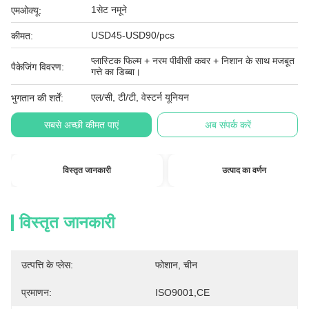
1सेट नमूने
एमओक्यू:
USD45-USD90/pcs
कीमत:
प्लास्टिक फिल्म + नरम पीवीसी कवर + निशान के साथ मजबूत
पैकेजिंग विवरण:
गत्ते का डिब्बा।
एल/सी, टी/टी, वेस्टर्न यूनियन
भुगतान की शर्तें:
सबसे अच्छी कीमत पाएं
अब संपर्क करें
विस्तृत जानकारी
उत्पाद का वर्णन
विस्तृत जानकारी
उत्पत्ति के प्लेस:
फोशान, चीन
प्रमाणन:
ISO9001,CE