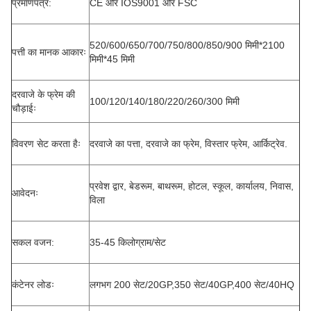
प्रमाणपत्र:
CE और IOS9001 और FSC
520/600/650/700/750/800/850/900 मिमी*2100
पत्ती का मानक आकारः
मिमी*45 मिमी
दरवाजे के फ्रेम की
100/120/140/180/220/260/300 मिमी
चौड़ाईः
विवरण सेट करता हैः
दरवाजे का पत्ता, दरवाजे का फ्रेम, विस्तार फ्रेम, आर्किट्रेव.
प्रवेश द्वार, बेडरूम, बाथरूम, होटल, स्कूल, कार्यालय, निवास,
आवेदनः
विला
सकल वजन:
35-45 किलोग्राम/सेट
कंटेनर लोडः
लगभग 200 सेट/20GP,350 सेट/40GP,400 सेट/40HQ