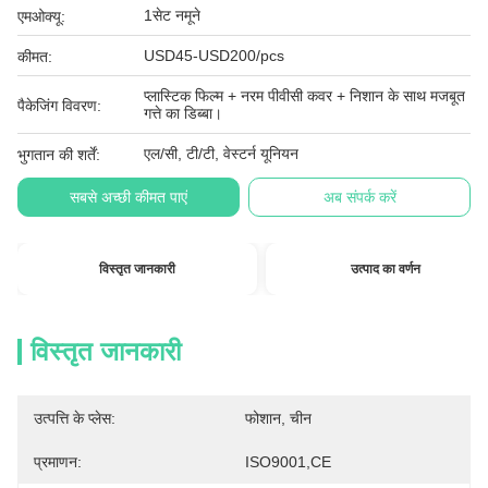
1सेट नमूने
एमओक्यू:
USD45-USD200/pcs
कीमत:
प्लास्टिक फिल्म + नरम पीवीसी कवर + निशान के साथ मजबूत
पैकेजिंग विवरण:
गत्ते का डिब्बा।
एल/सी, टी/टी, वेस्टर्न यूनियन
भुगतान की शर्तें:
सबसे अच्छी कीमत पाएं
अब संपर्क करें
विस्तृत जानकारी
उत्पाद का वर्णन
विस्तृत जानकारी
उत्पत्ति के प्लेस:
फोशान, चीन
प्रमाणन:
ISO9001,CE