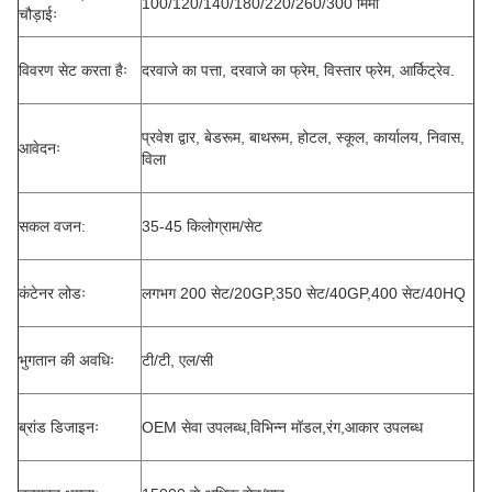
100/120/140/180/220/260/300 मिमी
चौड़ाईः
विवरण सेट करता हैः
दरवाजे का पत्ता, दरवाजे का फ्रेम, विस्तार फ्रेम, आर्किट्रेव.
प्रवेश द्वार, बेडरूम, बाथरूम, होटल, स्कूल, कार्यालय, निवास,
आवेदनः
विला
सकल वजन:
35-45 किलोग्राम/सेट
कंटेनर लोडः
लगभग 200 सेट/20GP,350 सेट/40GP,400 सेट/40HQ
भुगतान की अवधिः
टी/टी, एल/सी
ब्रांड डिजाइनः
OEM सेवा उपलब्ध,विभिन्न मॉडल,रंग,आकार उपलब्ध