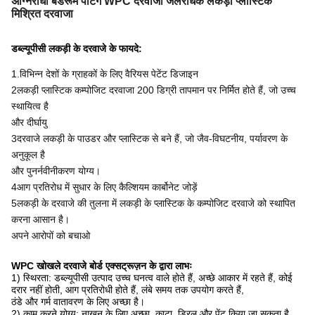
अग्निरोधी बेडरूम पेंटिंग WPC दरवाजा जलरोधक लकड़ी प्लास्टिक
मिश्रित दरवाजा
डब्ल्यूपीसी लकड़ी के दरवाजे के फायदे:
1.
विभिन्न देशों के ग्राहकों के लिए वैरियस पेटेंट डिजाइन
2लकड़ी प्लास्टिक कम्पोजिट दरवाजा 200 डिग्री तापमान पर निर्मित होते हैं, जो उच्च
स्थायित्व है
और दीर्घायु
3दरवाजे लकड़ी के पाउडर और प्लास्टिक से बने हैं, जो जैव-विघटनीय, पर्यावरण के
अनुकूल है
और पुनर्नवीनीकरण योग्य।
4आग प्रतिरोध में सुधार के लिए कैल्शियम कार्बोनेट जोड़ें
5लकड़ी के दरवाजे की तुलना में लकड़ी के प्लास्टिक के कम्पोजिट दरवाजे को स्थापित
करना आसान है।
अपने आरोपों को बचाओ
WPC खोखले दरवाजे बोर्ड एक्सट्रूज़न के द्वारा लाभः
1) स्थिरता: डब्ल्यूपीसी उत्पाद उच्च घनत्व वाले होते हैं, अच्छे आकार में रहते हैं, कोई
दरार नहीं होती, आग प्रतिरोधी होते हैं, लंबे समय तक उपयोग करते हैं,
ठंडे और गर्म वातावरण के लिए अच्छा है।
2) काम करने योग्य: नाखून के लिए अच्छा, काटा, ड्रिल और पेंट किया जा सकता है,